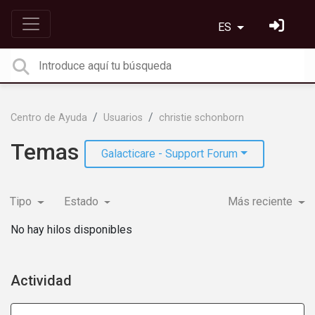
ES
Centro de Ayuda
Usuarios
christie schonborn
Temas
Galacticare - Support Forum
Tipo
Estado
Más reciente
No hay hilos disponibles
Actividad