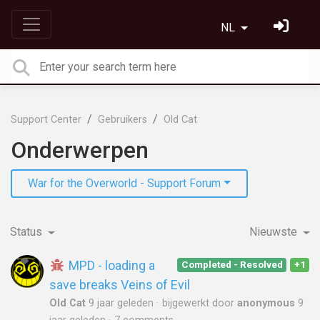
NL
Support Center
Gebruikers
Old Cat
Onderwerpen
War for the Overworld - Support Forum
Status
Nieuwste
MPD - loading a
Completed - Resolved
+1
save breaks Veins of Evil
Old Cat
9 jaar geleden
bijgewerkt door
anonymous
9