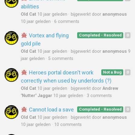
abilities
Old Cat
10 jaar geleden
bijgewerkt door
anonymous
10 jaar geleden
6 comments
Vortex and flying
Completed - Resolved
0
gold pile
Old Cat
10 jaar geleden
bijgewerkt door
anonymous
9
jaar geleden
5 comments
Heroes portal doesn't work
Not a Bug
0
correctly when used by underlords (?)
Old Cat
10 jaar geleden
bijgewerkt door
Andrew
"Nutter" Jaggar
10 jaar geleden
3 comments
Cannot load a save
Completed - Resolved
0
Old Cat
10 jaar geleden
bijgewerkt door
anonymous
10 jaar geleden
10 comments