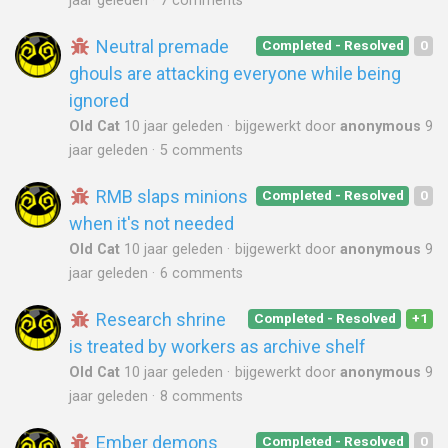
jaar geleden
7 comments
Neutral premade
Completed - Resolved
0
ghouls are attacking everyone while being
ignored
Old Cat
10 jaar geleden
bijgewerkt door
anonymous
9
jaar geleden
5 comments
RMB slaps minions
Completed - Resolved
0
when it's not needed
Old Cat
10 jaar geleden
bijgewerkt door
anonymous
9
jaar geleden
6 comments
Research shrine
Completed - Resolved
+1
is treated by workers as archive shelf
Old Cat
10 jaar geleden
bijgewerkt door
anonymous
9
jaar geleden
8 comments
Ember demons
Completed - Resolved
0