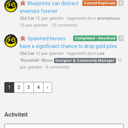
Blueprints can distract
Cannot Replicate
0
enemies forever
Old Cat
10 jaar geleden
bijgewerkt door
anonymous
10 jaar geleden
10 comments
Spawned heroes
Completed - Resolved
0
have a significant chance to drop gold piles
Old Cat
10 jaar geleden
bijgewerkt door
Lee
"Noontide" Moon
10
Designer & Community Manager
jaar geleden
4 comments
1
2
3
4
›
Activiteit