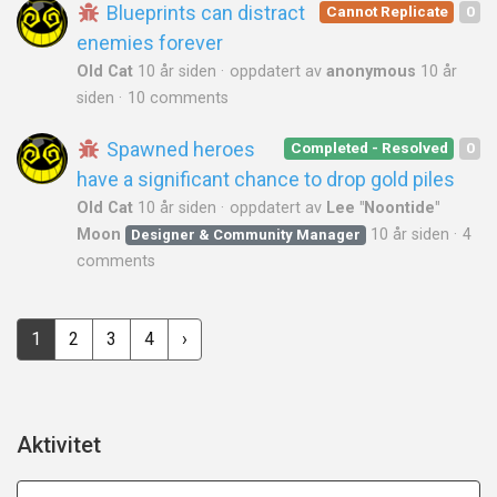
Blueprints can distract
Cannot Replicate
0
enemies forever
Old Cat
10 år siden
oppdatert av
anonymous
10 år
siden
10 comments
Spawned heroes
Completed - Resolved
0
have a significant chance to drop gold piles
Old Cat
10 år siden
oppdatert av
Lee "Noontide"
Moon
10 år siden
4
Designer & Community Manager
comments
1
2
3
4
›
Aktivitet