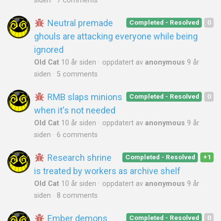
siden
7 comments
Neutral premade
Completed - Resolved
0
ghouls are attacking everyone while being
ignored
Old Cat
10 år siden
oppdatert av
anonymous
9 år
siden
5 comments
RMB slaps minions
Completed - Resolved
0
when it's not needed
Old Cat
10 år siden
oppdatert av
anonymous
9 år
siden
6 comments
Research shrine
Completed - Resolved
+1
is treated by workers as archive shelf
Old Cat
10 år siden
oppdatert av
anonymous
9 år
siden
8 comments
Ember demons
Completed - Resolved
0