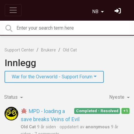
NB
Support Center
Brukere
Old Cat
Innlegg
War for the Overworld - Support Forum
Status
Nyeste
MPD - loading a
Completed - Resolved
+1
save breaks Veins of Evil
Old Cat
9 år siden
oppdatert av
anonymous
9 år