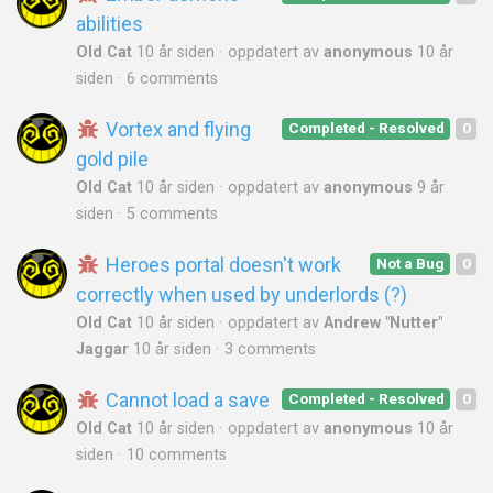
abilities
Old Cat
10 år siden
oppdatert av
anonymous
10 år
siden
6 comments
Vortex and flying
Completed - Resolved
0
gold pile
Old Cat
10 år siden
oppdatert av
anonymous
9 år
siden
5 comments
Heroes portal doesn't work
Not a Bug
0
correctly when used by underlords (?)
Old Cat
10 år siden
oppdatert av
Andrew "Nutter"
Jaggar
10 år siden
3 comments
Cannot load a save
Completed - Resolved
0
Old Cat
10 år siden
oppdatert av
anonymous
10 år
siden
10 comments