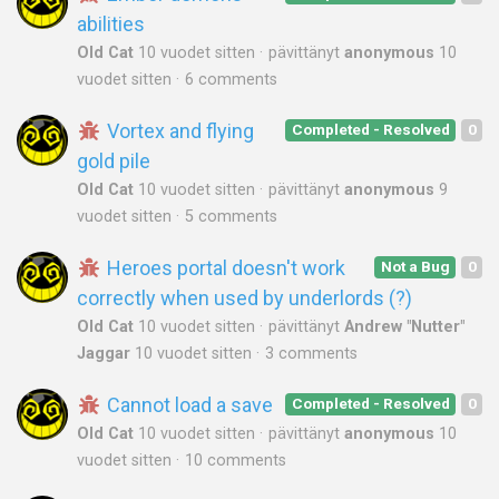
abilities
Old Cat
10 vuodet sitten
pävittänyt
anonymous
10
vuodet sitten
6 comments
Vortex and flying
Completed - Resolved
0
gold pile
Old Cat
10 vuodet sitten
pävittänyt
anonymous
9
vuodet sitten
5 comments
Heroes portal doesn't work
Not a Bug
0
correctly when used by underlords (?)
Old Cat
10 vuodet sitten
pävittänyt
Andrew "Nutter"
Jaggar
10 vuodet sitten
3 comments
Cannot load a save
Completed - Resolved
0
Old Cat
10 vuodet sitten
pävittänyt
anonymous
10
vuodet sitten
10 comments