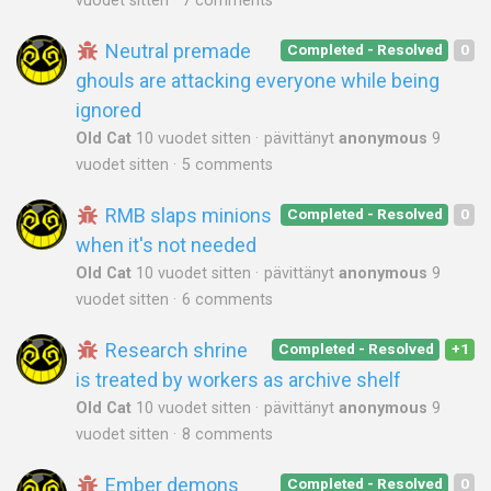
vuodet sitten
7 comments
Neutral premade
Completed - Resolved
0
ghouls are attacking everyone while being
ignored
Old Cat
10 vuodet sitten
pävittänyt
anonymous
9
vuodet sitten
5 comments
RMB slaps minions
Completed - Resolved
0
when it's not needed
Old Cat
10 vuodet sitten
pävittänyt
anonymous
9
vuodet sitten
6 comments
Research shrine
Completed - Resolved
+1
is treated by workers as archive shelf
Old Cat
10 vuodet sitten
pävittänyt
anonymous
9
vuodet sitten
8 comments
Ember demons
Completed - Resolved
0