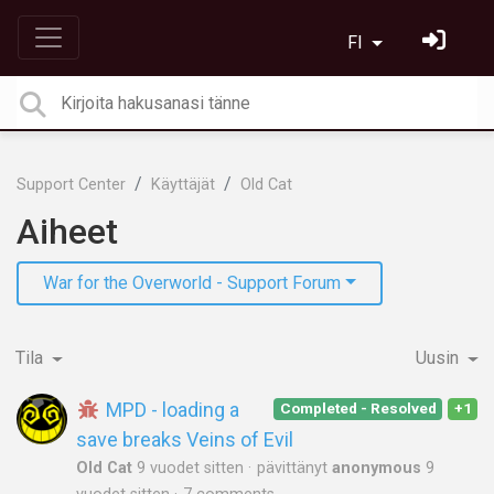
FI
Support Center
Käyttäjät
Old Cat
Aiheet
War for the Overworld - Support Forum
Tila
Uusin
MPD - loading a
Completed - Resolved
+1
save breaks Veins of Evil
Old Cat
9 vuodet sitten
pävittänyt
anonymous
9