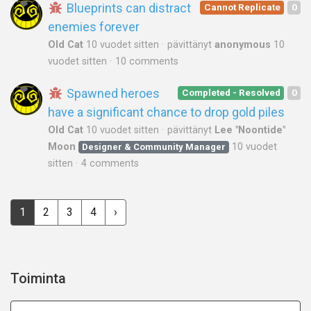
Blueprints can distract
Cannot Replicate
0
enemies forever
Old Cat
10 vuodet sitten
pävittänyt
anonymous
10
vuodet sitten
10 comments
Spawned heroes
Completed - Resolved
0
have a significant chance to drop gold piles
Old Cat
10 vuodet sitten
pävittänyt
Lee "Noontide"
Moon
10 vuodet
Designer & Community Manager
sitten
4 comments
1
2
3
4
›
Toiminta