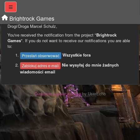
Brightrock Games
Drogi/Droga Marcel Schulz,
You've received the notification from the project "
Brightrock
Games
". If you do not want to receive our notifications you are able
to:
Wszystkie fora
Przestań obserwować
Nie wysyłaj do mnie żadnych
Zablokuj adres e-mail
wiadomości email
Customer support service
by UserEcho