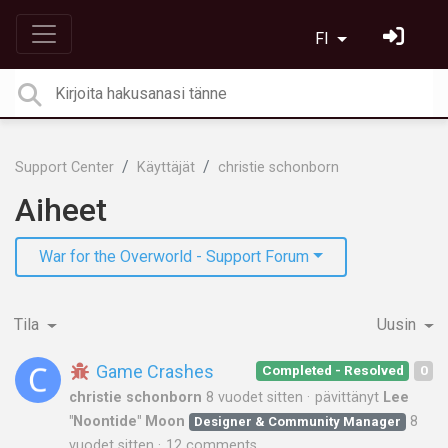
FI
Support Center
Käyttäjät
christie schonborn
Aiheet
War for the Overworld - Support Forum
Tila
Uusin
Game Crashes
Completed - Resolved
0
christie schonborn
8 vuodet sitten
pävittänyt
Lee
"Noontide" Moon
8
Designer & Community Manager
vuodet sitten
12 comments