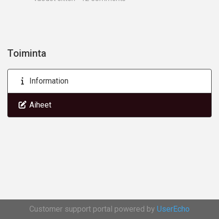
Toiminta
Information
Aiheet
Customer support portal powered by
UserEcho