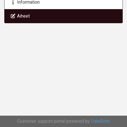
Information
Aiheet
Customer support portal powered by
UserEcho