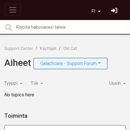
FI
Support Center
Käyttäjät
Old Cat
Aiheet
Galacticare - Support Forum
Tyyppi
Tila
Uusin
No topics here
Toiminta